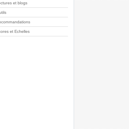
ctures et blogs
tils
ecommandations
ores et Echelles