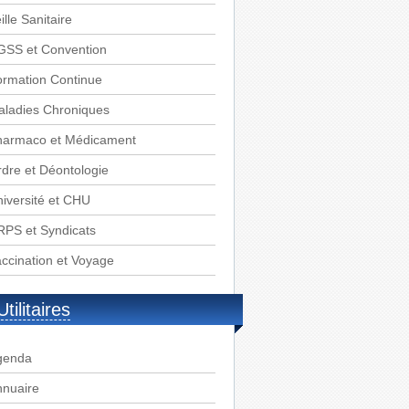
ille Sanitaire
GSS et Convention
rmation Continue
aladies Chroniques
harmaco et Médicament
dre et Déontologie
iversité et CHU
PS et Syndicats
ccination et Voyage
Utilitaires
genda
nnuaire