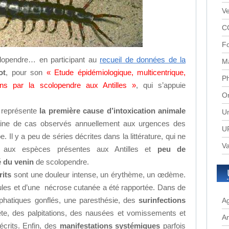
Ve
C
Fo
olopendre… en participant au
recueil de données de la
M
ot
, pour son
« Etude épidémiologique, multicentrique,
P
ns par la scolopendre aux Antilles »
, qui s’appuie
Or
 représente
la première cause d’intoxication animale
Un
aine de cas observés annuellement aux urgences des
UR
 Il y a peu de séries décrites dans la littérature, qui ne
Va
s aux espèces présentes aux Antilles et
peu de
é du venin
de scolopendre.
rits
sont une douleur intense, un érythème, un œdème.
tules et d’une nécrose cutanée a été rapportée. Dans de
hatiques gonflés, une paresthésie, des
surinfections
A
te, des palpitations, des nausées et vomissements et
A
crits. Enfin, des
manifestations systémiques
parfois