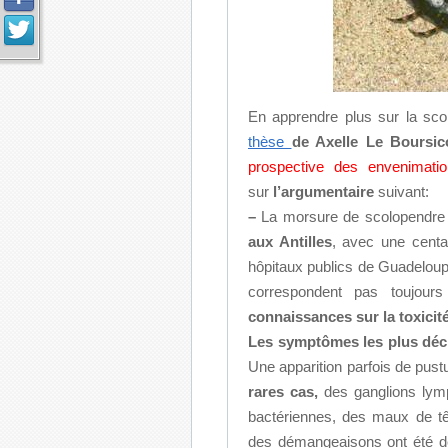
En apprendre plus sur la sc
thèse
de Axelle Le Boursic
prospective des envenimatio
sur
l’argumentaire
suivant:
–
La morsure de scolopendre
aux Antilles
, avec une cent
hôpitaux publics de Guadeloupe.
correspondent pas toujour
connaissances sur la toxicit
Les symptômes les plus déc
Une apparition parfois de pus
rares cas,
des ganglions lymp
bactériennes, des maux de tê
des démangeaisons ont été dé