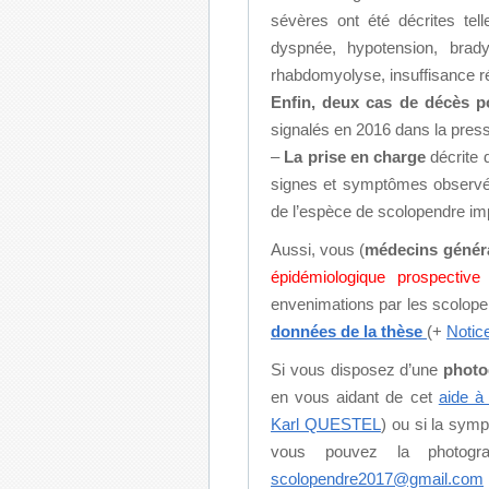
sévères ont été décrites tell
dyspnée, hypotension, brady
rhabdomyolyse, insuffisance ré
Enfin, deux cas de décès p
signalés en 2016 dans la presse 
–
La prise en charge
décrite d
signes et symptômes observés
de l’espèce de scolopendre imp
Aussi, vous (
médecins génér
épidémiologique prospective
envenimations par les scolope
données de la thèse
(+
Notice
Si vous disposez d’une
photo
en vous aidant de cet
aide à 
Karl QUESTEL
) ou si la symp
vous pouvez la photogr
scolopendre2017@gmail.com