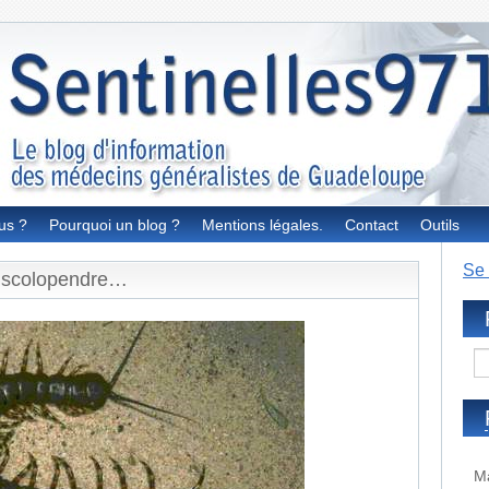
us ?
Pourquoi un blog ?
Mentions légales.
Contact
Outils
Se 
a scolopendre…
Ma