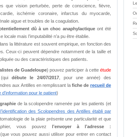
Le
es que vision perturbée, perte de conscience, fièvre,
cardie, ischémie coronaire, infarctus du myocarde,
Ou
nale aigue et troubles de la coagulation.
R
otentiellement dû à un choc anaphylactique
ont été
Sc
locale mais l’imputabilité n’a pu être établie.
ans la littérature est souvent empirique, en fonction des
. Ceux-ci peuvent dépendre notamment de la taille et
liquée ou des caractéristiques des patients.
alistes de Guadeloupe
) pouvez participer à cette
étude
(qui
débute le 24/07/2017
, pour une année) des
ndres aux Antilles en remplissant la
fiche de
recueil de
 d’information pour le patient
)
graphie
de la scolopendre ramenée par les patients (et
l’identification des Scolopendres des Antilles établi par
tomatologie de la plaie présente une particularité et que
aphier, vous pouvez
l’envoyer à l’adresse :
(que vous pouvez aussi utiliser pour entrer en contact