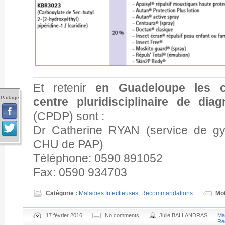
Et retenir
en Guadeloupe les 
Partage
centre pluridisciplinaire de diag
(CPDP) sont :
Dr Catherine RYAN (service de gyn
CHU de PAP)
Téléphone: 0590 891052
Fax: 0590 934703
Catégorie :
Maladies Infectieuses
,
Recommandations
Mot
17 février 2016
No comments
Julie BALLANDRAS
Mal
Re