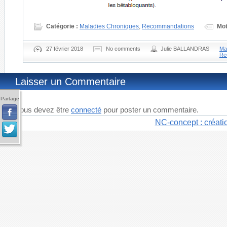
Catégorie :
Maladies Chroniques
,
Recommandations
Mot
27 février 2018
No comments
Julie BALLANDRAS
Ma
Re
Laisser un Commentaire
Partage
Vous devez être
connecté
pour poster un commentaire.
NC-concept : créati