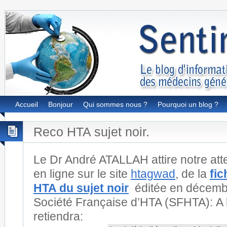
Accueil
Bonjour
Qui sommes nous ?
Pourquoi un blog ?
Reco HTA sujet noir.
Le Dr André ATALLAH attire notre atte
en ligne sur le site
htagwad
, de la
fic
HTA du sujet noir
éditée en décemb
Société Française d’HTA (SFHTA): A l
retiendra: