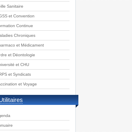
ille Sanitaire
GSS et Convention
rmation Continue
aladies Chroniques
harmaco et Médicament
dre et Déontologie
iversité et CHU
PS et Syndicats
ccination et Voyage
Utilitaires
genda
nnuaire