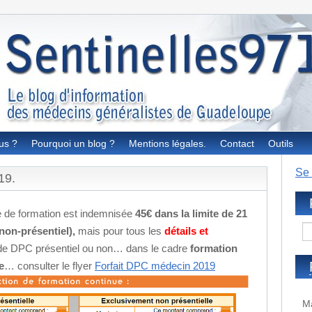
us ?
Pourquoi un blog ?
Mentions légales.
Contact
Outils
Se 
19.
e de formation est indemnisée
45€ dans la limite de 21
non-présentiel),
mais pour tous les
détails et
 de DPC présentiel ou non… dans le cadre
formation
e
… consulter le flyer
Forfait DPC médecin 2019
Ma