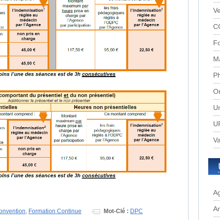
Ve
C
Fo
M
P
Or
Un
UR
Va
A
A
onvention
,
Formation Continue
Mot-Clé :
DPC