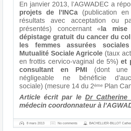
En janvier 2013, l’AGWADEC a rép
projets de l’INCa
(publication en 
résultats avec acceptation ou p
présentés) concernant «
la mise
dépistage gratuit du cancer du col
les femmes assurées sociale
Mutualité Sociale Agricole
(taux act
en frottis cervico-vaginal de 5%)
et
consultant en PMI
(dont une 
négligeable ne bénéficie d’au
sociale) (mesure 14 du 2
Plan Can
ème
Article écrit par le
Dr Catherine B
médecin coordonnateur à l’AGWA
8 mars 2013
No comments
BACHELLIER-BILLOT Cather