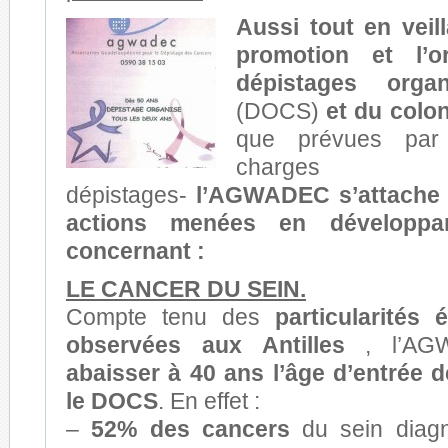
Aussi tout en veil
promotion et l’o
dépistages orga
(DOCS)
et du colo
que prévues par
charg
dépistages-
l’AGWADEC s’attache 
actions menées en développa
concernant :
LE CANCER DU SEIN.
Compte tenu des
particularités 
observées aux Antilles
, l’AGW
abaisser à 40 ans l’âge d’entrée
le DOCS
. En effet :
–
52% des cancers
du sein diagn