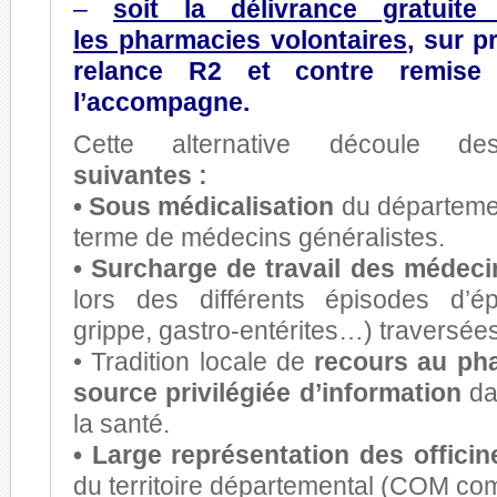
–
s
o
it la d
élivrance gratuite
d
les pharmacies volontaires
, sur p
relance R2 et contre remi
l’accompagne.
Cette alternative découle de
suivantes :
•
Sous médicalisation
du départeme
terme de médecins généralistes.
• Surcharge de travail des médeci
lors des différents épisodes d’é
grippe, gastro-entérites…) traversé
• Tradition locale de
recours au p
source privilégiée d’information
da
la santé.
• Large représentation des officin
du territoire départemental (COM com