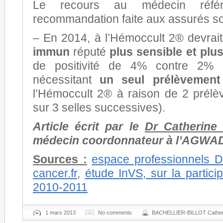
Le recours au médecin référ
recommandation faite aux assurés so
– En 2014, à l’Hémoccult 2® devrai
immun
réputé
plus sensible et plu
de positivité de 4% contre 2% a
nécessitant
un seul prélèvemen
l’Hémoccult 2® à raison de 2 prélè
sur 3 selles successives).
Article écrit par le
Dr Catherine B
médecin coordonnateur à l’AGWA
Sources :
espace professionnels 
cancer.fr
,
étude InVS, sur la parti
2010-2011
1 mars 2013
No comments
BACHELLIER-BILLOT Cather