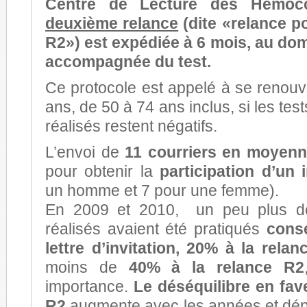
Centre de Lecture des Hémocc
deuxième relance
(dite «relance p
R2»)
est expédiée à 6 mois, au domi
accompagnée du test.
Ce protocole est appelé à se renou
ans, de 50 à 74 ans inclus, si les te
réalisés restent négatifs.
L’envoi de
11 courriers en moyenn
pour obtenir la
participation d’un 
un homme et 7 pour une femme).
En 2009 et 2010, un peu plus 
réalisés avaient été pratiqués
cons
lettre d’invitation, 20% à la rela
moins de
40% à la relance R2
importance.
Le déséquilibre en fav
R2
augmente avec les années et dé