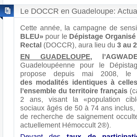
Le DOCCR en Guadeloupe: Actual
Cette année, la campagne de sensib
BLEU»
pour le
Dépistage Organisé
Rectal
(DOCCR), aura lieu du
3 au 
EN GUADELOUPE
, l’AGWA
Guadeloupéenne pour le Dépista
propose depuis mai 2008, 
des modalités identiques à celle
l’ensemble du territoire français
(c
2 ans, visant la «population ci
sociaux âgés de 50 à 74 ans inclus, e
de recherche de saignement occulte
actuellement Hémoccult 2®).
Devant des
taux de participat