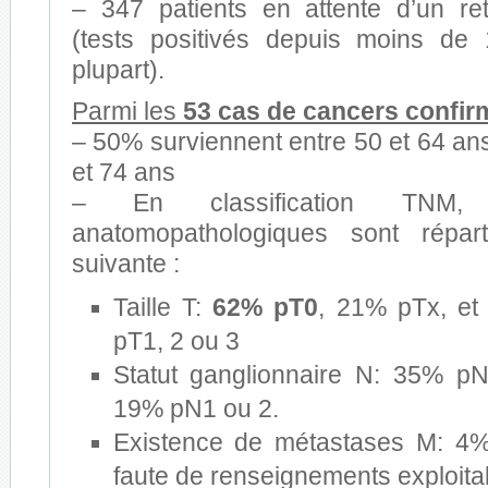
– 347 patients en attente d’un ret
(tests positivés depuis moins de
plupart).
Parmi les
53 cas de cancers confir
– 50% surviennent entre 50 et 64 an
et 74 ans
– En classification TNM, 
anatomopathologiques sont répar
suivante :
Taille T:
62% pT0
, 21% pTx, et
pT1, 2 ou 3
Statut ganglionnaire N: 35% p
19% pN1 ou 2.
Existence de métastases M: 4
faute de renseignements exploita