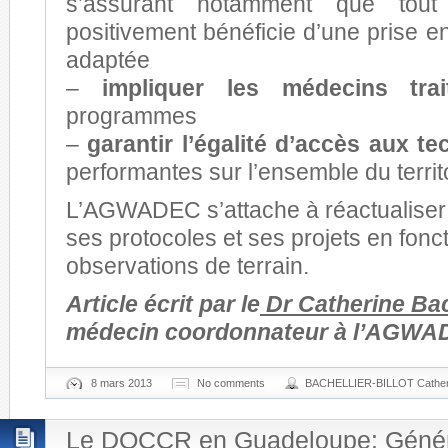
s’assurant notamment que tout 
positivement bénéficie d’une prise e
adaptée
–
impliquer les médecins trai
programmes
–
garantir l’égalité d’accès aux t
performantes sur l’ensemble du territo
L’AGWADEC s’attache à réactualise
ses protocoles et ses projets en fonc
observations de terrain.
Article écrit par le
Dr Catherine Bach
médecin coordonnateur à l’AGWA
8 mars 2013
No comments
BACHELLIER-BILLOT Cather
Le DOCCR en Guadeloupe: Généra