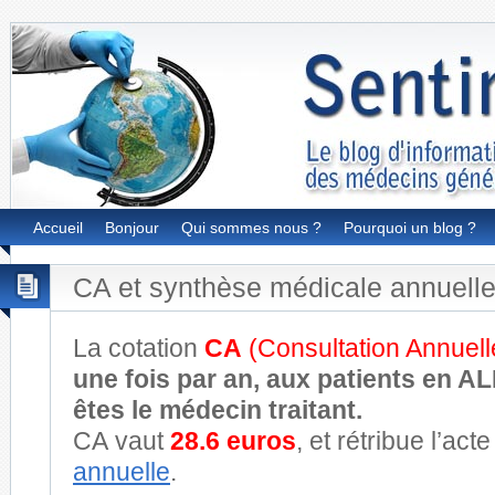
Accueil
Bonjour
Qui sommes nous ?
Pourquoi un blog ?
CA et synthèse médicale annuelle
La cotation
CA
(Consultation Annuell
une fois par an, aux patients en A
êtes le médecin traitant.
CA vaut
28.6 euros
, et rétribue l’act
annuelle
.