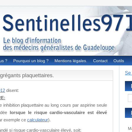
us ?
Pourquoi un blog ?
Mentions légales.
Contact
Outils
Se 
régants plaquettaires.
012
disent:
RE:
 inhibition plaquettaire au long cours par aspirine seule
andée
lorsque le risque cardio-vasculaire est élevé
ar exemple ce
calculateur
).
Ma
é si risque cardio-vasculaire élevé, soit: