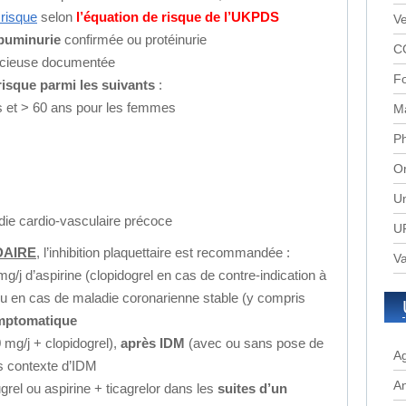
 risque
selon
l’équation de risque de l’UKPDS
Ve
buminurie
confirmée ou protéinurie
C
ncieuse documentée
Fo
risque parmi les suivants
:
 et > 60 ans pour les femmes
M
P
Or
Un
die cardio-vasculaire précoce
UR
DAIRE
, l’inhibition plaquettaire est recommandée :
Va
/j d’aspirine (clopidogrel en cas de contre-indication à
u en cas de maladie coronarienne stable (y compris
mptomatique
0 mg/j + clopidogrel),
après IDM
(avec ou sans pose de
A
 contexte d’IDM
A
grel ou aspirine + ticagrelor dans les
suites d’un