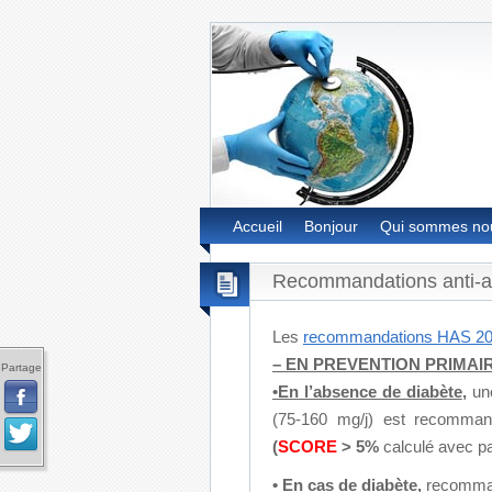
Accueil
Bonjour
Qui sommes no
Recommandations anti-ag
Les
recommandations HAS 2
– EN PREVENTION PRIMAI
Partage
•En l’absence de diabète
,
une
(75-160 mg/j) est recomm
(
SCORE
> 5%
calculé avec p
• En cas de diabète
,
recommand