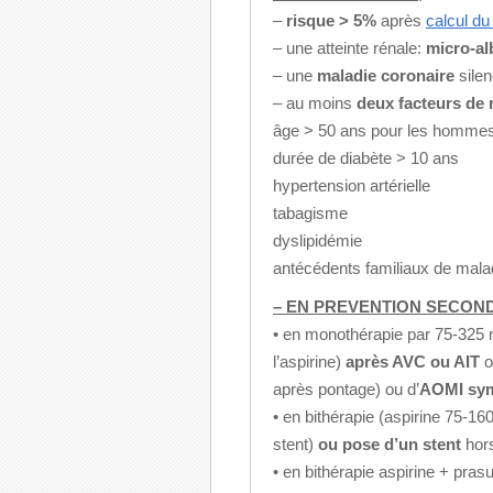
–
risque > 5%
après
calcul du
– une atteinte rénale:
micro-al
– une
maladie coronaire
sile
– au moins
deux facteurs de 
âge > 50 ans pour les hommes
durée de diabète > 10 ans
hypertension artérielle
tabagisme
dyslipidémie
antécédents familiaux de mala
– EN PREVENTION SECON
• en monothérapie par 75-325 mg
l’aspirine)
après AVC ou AIT
o
après pontage) ou d’
AOMI sy
• en bithérapie (aspirine 75-16
stent)
ou pose d’un stent
hors
• en bithérapie aspirine + prasu