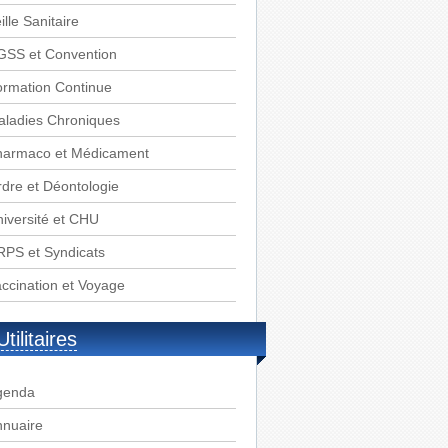
ille Sanitaire
GSS et Convention
rmation Continue
aladies Chroniques
harmaco et Médicament
dre et Déontologie
iversité et CHU
PS et Syndicats
ccination et Voyage
Utilitaires
genda
nnuaire