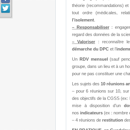
théorie (recommandations) et pr
tout ordre (médicales, rel
l’isolement
.
– Responsabiliser
: engage
regard des données de la scie
– Valoriser
: reconnaître le
démarche du DPC
et l’
indemn
Un
RDV mensuel
(sauf pend
groupe, dans un lieu et à un ho
pour ne pas constituer une cha
Les sujets des
10 réunions a
– pour 6 réunions sur 10, su
des objectifs de la CGSS (ex:
mise à disposition d’un
do
nos
indicateurs
(ex : nombre 
– 4 réunions de
restitution
des