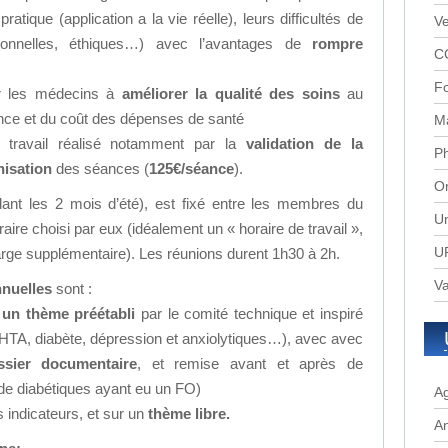
atique (application a la vie réelle), leurs difficultés de
Ve
ationnelles, éthiques…) avec l’avantages de
rompre
C
Fo
r les médecins à
améliorer la qualité des soins
au
nce et du coût des dépenses de santé
M
 travail réalisé notamment par la
validation de la
P
isation
des séances (
125€/séance
).
Or
ant les 2 mois d’été), est fixé entre les membres du
Un
raire choisi par eux (idéalement un « horaire de travail »,
UR
rge supplémentaire). Les réunions durent 1h30 à 2h.
Va
nnuelles
sont :
r
un thème préétabli
par le comité technique et inspiré
 HTA, diabète, dépression et anxiolytiques…), avec avec
ssier documentaire
, et remise avant et après de
de diabétiques ayant eu un FO)
A
 indicateurs, et sur un
thème libre.
A