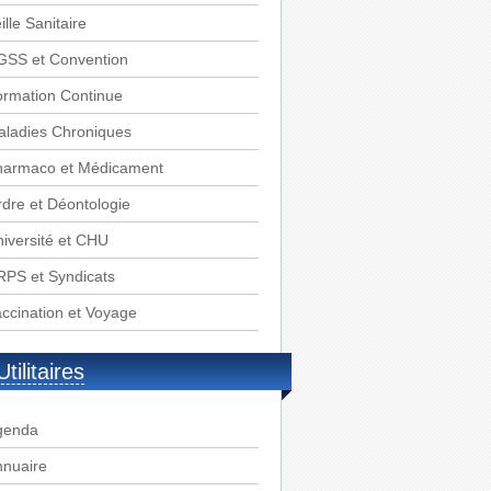
ille Sanitaire
GSS et Convention
rmation Continue
aladies Chroniques
harmaco et Médicament
dre et Déontologie
iversité et CHU
PS et Syndicats
ccination et Voyage
Utilitaires
genda
nnuaire