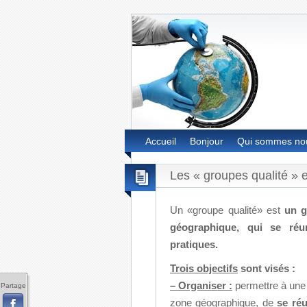
Accueil
Bonjour
Qui sommes no
Les « groupes qualité »
Un «groupe qualité» est
un g
géographique, qui se réu
pratiques.
Trois objectifs
sont visés :
– Organiser :
permettre à une
Partage
zone géographique, de
se réu