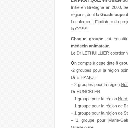
EN PRATIQUE, en Guadelou
Initié en Bretagne en 2000, l
régions, dont la
Guadeloupe d
Localement, l’’initiateur du 
la CGSS.
Chaque groupe
est constitu
médecin animateur
.
Le Dr LETHUILLIER coordonne
O
n compte à cette date
8 gro
-2 groupes pour la
région poin
Dr E HAMOT
– 2 groupes pour la région
Nor
Dr HUNCKLER
– 1 groupe pour la région
Nord
– 1 groupe pour la région de
Ba
– 1 groupe pour la région de
St
– 1 groupe pour
Marie-Gal
Guadeloupe