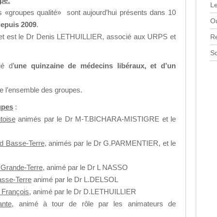
pe:
Le
es «groupes qualité» sont aujourd’hui présents dans 10
Ou
epuis 2009
.
projet est le Dr Denis LETHUILLIER, associé aux URPS et
R
Sc
é d’
une quinzaine de médecins libéraux, et d’un
 l’ensemble des groupes.
upes
:
toise
animés par le Dr M-T.BICHARA-MISTIGRE et le
d Basse-Terre
, animés par le Dr G.PARMENTIER, et le
 Grande-Terre
, animé par le Dr L NASSO
sse-Terre
animé par le Dr L.DELSOL
 François
, animé par le Dr D.LETHUILLIER
ante
, animé à tour de rôle par les animateurs de