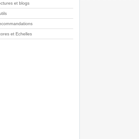
ctures et blogs
tils
ecommandations
ores et Echelles