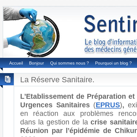
Accueil
Bonjour
Qui sommes nous ?
Pourquoi un blog ?
La Réserve Sanitaire.
L’Etablissement de Préparation e
Urgences Sanitaires
(
EPRUS
)
,
ex
en réaction aux problèmes renco
dans la gestion de la
crise sanitai
Réunion par l’épidémie de Chiku