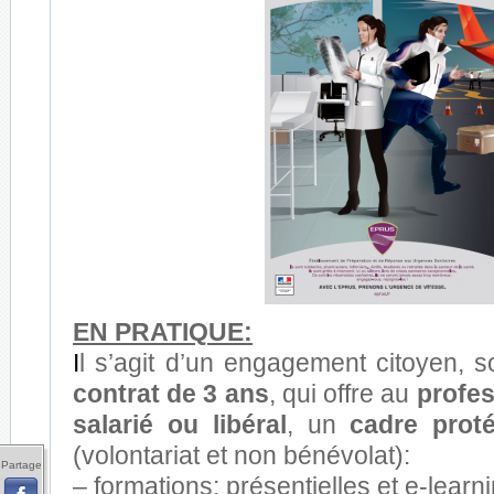
EN PRATIQUE:
I
l s’agit d’un engagement citoyen, s
contrat de 3 ans
, qui offre au
profes
salarié ou libéral
, un
cadre prot
(volontariat et non bénévolat):
Partage
–
formations
: présentielles et e-learn