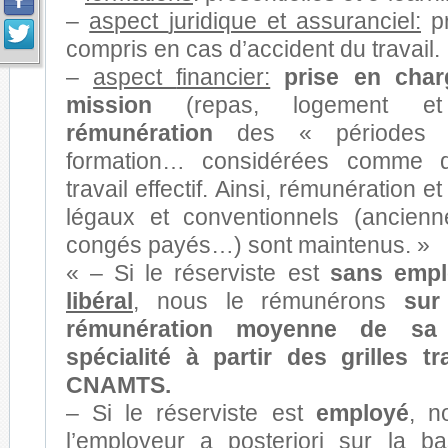
–
aspect
juridique et assuranciel:
pr
compris en cas d’accident du travail.
–
aspect
financier:
prise en char
mission
(repas, logement et 
rémunération
des « périodes d
formation… considérées comme 
travail effectif. Ainsi, rémunération 
légaux et conventionnels (ancienn
congés payés…) sont maintenus. »
« – Si le réserviste est
sans emp
libéral
, nous le rémunérons
sur
rémunération moyenne de sa 
spécialité à partir des grilles t
CNAMTS.
– Si le réserviste est
employé
, n
l’employeur a posteriori sur la b