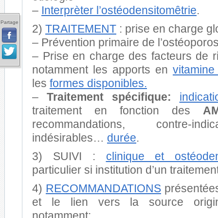
–
Interprèter l’ostéodensitomêtrie
.
Partage
2)
TRAITEMENT
: prise en charge gl
– Prévention primaire de l’ostéoporo
– Prise en charge des facteurs de r
notamment les apports en
vitamine
les
formes disponibles.
–
Traitement spécifique:
indicat
traitement en fonction des
AM
recommandations, contre-indic
indésirables…
durée
.
3) SUIVI :
clinique et ostéoden
particulier si institution d’un traitement
4)
RECOMMANDATIONS
présentée
et le lien vers la source origi
notamment: