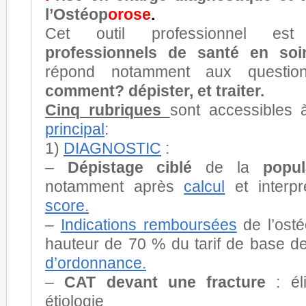
l’Ostéop
orose
.
Cet outil professionnel e
professionnels de santé en soi
répond notamment aux quest
comment? dépister, et traiter.
Cinq rubriques
sont accessibles 
principal
:
1)
DIAGNOSTIC
:
–
Dépistage
ciblé
de la
popul
notamment après
calcul
et interp
score.
–
Indications remboursées
de l’osté
hauteur de 70 % du tarif de base d
d’ordonnance.
–
CAT devant une fracture
: él
étiologie