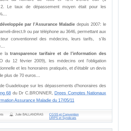
r 2. Le taux de dépassement moyen était pour les
81%…
 développée par l’Assurance Maladie
depuis 2007: le
meli-direct.fr ou par téléphone au 3646, permettant aux
teur conventionnel des médecins, leurs tarifs, s’ils
le…
de la
transparence tarifaire et de l’information des
 du 12 février 2009), les médecins ont l’obligation
tionnelle et les honoraires pratiqués, et d’établir un devis
 de plus de 70 euros…
de Guadeloupe sur les dépassements d’honoraires des
ng 68
du Dr C.BRONNER,
Drees Comptes Nationaux
ormation Assurance Maladie du 17/05/11
ts
Julie BALLANDRAS
CGSS et Convention
URPS et Syndicats