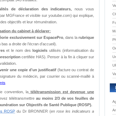
Ve
lités de déclaration des indicateurs,
nous vous
C
 par MGFrance et visible sur youtube.com) qui explique,
 des objectifs et leur rémunération.
Fo
sation du cabinet à déclarer:
M
éorie exclusivement sur EspacePro
, dans la
rubrique
P
 bas a droite de l’écran d’accueil).
Or
res
et le nom des
logiciels
utilisés (informatisation du
prescription
certifiée HAS). Penser à la fin à cliquer sur
Un
alidation.
UR
venir une copie d’un justificatif
(facture ou contrat de
Va
signature du médecin, par courrier ou scanné-maillé à
mts
e convention, la
télétransmission est devenue une
vez télétransmettre
au moins 2/3 de vos feuilles de
A
unération sur Objectifs de Santé Publique
(ROSP).
A
des ROSP
du Dr BRONNER (
en rose les indicateurs a