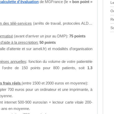
calculette d’évaluation
de MGFrance (le
« bon point »
Le
Ou
R
ion des télé-services
(arrêts de travail, protocoles ALD…
Sc
ormatisé
(avant d’arriver un jour au DMP):
75 points
é d’aide à la prescription:
50 points
alle d’attente et sur ameli.fr) et modalités d’organisation
thèses annuelles
: fonction du volume de votre patientèle
 l’ordre de 150 points pour 800 patients, soit
1.3
s frais réels
(entre 1500 et 2000 euros en moyenne):
ter 700 euros pour un ordinateur et une imprimante, à
moyenne.
 internet 500-900 euros/an + lecteur carte vitale 200-
 5 ans en moyenne.