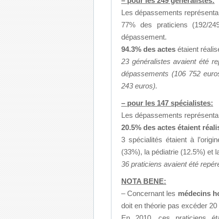
– pour les 249 généralistes:
Les dépassements représentai
77% des praticiens (192/24
dépassement.
94.3% des actes
étaient réali
23 généralistes avaient été 
dépassements (106 752 euros)
243 euros).
– pour les 147 spécialistes:
Les dépassements représentai
20.5% des actes étaient réa
3 spécialités étaient à l’ori
(33%), la pédiatrie (12.5%) et 
36 praticiens avaient été repér
NOTA BENE:
– Concernant les
médecins hos
doit en théorie pas excéder 20 
En 2010, ces praticiens é