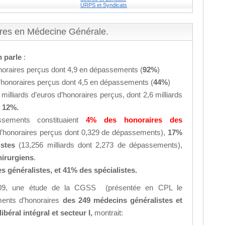
URPS et Syndicats
res en Médecine Générale.
n parle
:
onoraires perçus dont 4,9 en dépassements (
92%
)
d’honoraires perçus dont 4,5 en dépassements (
44%
)
milliards d’euros d’honoraires perçus, dont 2,6 milliards
t
12%.
ssements constituaient
4% des honoraires des
 d’honoraires perçus dont 0,329 de dépassements),
17%
istes
(13,256 milliards dont 2,273 de dépassements),
hirurgiens
.
s généralistes, et 41% des spécialistes.
09, une étude de la CGSS (présentée en CPL le
ents d’honoraires
des 249 médecins généralistes et
ibéral intégral et secteur I,
montrait: