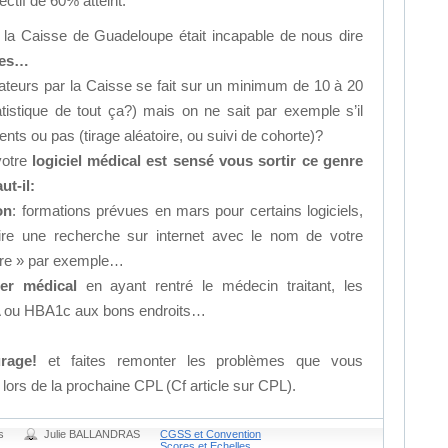
ectif de 60% atteint.
la Caisse de Guadeloupe était incapable de nous dire
res…
cateurs par la Caisse se fait sur un minimum de 10 à 20
atistique de tout ça?) mais on ne sait par exemple s’il
nts ou pas (tirage aléatoire, ou suivi de cohorte)?
otre
logiciel médical est sensé vous sortir ce genre
ut-il:
on
: formations prévues en mars pour certains logiciels,
ire une recherche sur internet avec le nom de votre
itère » par exemple…
ier médical
en ayant rentré le médecin traitant, les
TA ou HBA1c aux bons endroits…
rage!
et faites remonter les problèmes que vous
lors de la prochaine CPL (Cf article sur CPL).
s
Julie BALLANDRAS
CGSS et Convention
Scores et Echelles