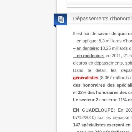
Dépassements d’honorai
Il est bon de
savoir de quoi o
– en optique:
5,3 milliards d’h
– en dentaire:
10,25 milliards 
– en médecine:
en 2011, 21.6 
d’euros en dépassements, soi
Dans le détail,
les dépa
généralistes
(8,367 milliards
des honoraires des spécial
et
32% des honoraires des c
Le secteur 2
concerne
11% de
EN GUADELOUPE:
En 20
07/12/2010) sur les dépassem
147 spécialistes exerçant en l