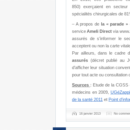
850) exerçaient en secteu
spécialités chirurgicales de 
– A propos de
la « parade »
service
Ameli Direct
via www.a
assurés de s’informer le sec
acceptent ou non la carte vita
Par ailleurs, dans le cadre 
assurés
(décret publié au JO
d’afficher leur situation conven
pour tout acte ou consultation
Sources
: Etude de la CGSS 
médecins en 2009,
UGéZappi
de la santé 2011
et
Point d’inf
16 janvier 2013
No commen