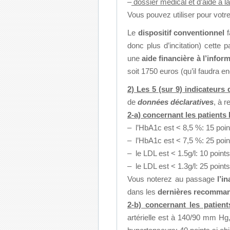
–
dossier médical et d’aide à la
Vous pouvez utiliser pour votre
Le
dispositif conventionnel
f
donc plus d’incitation) cette 
une
aide financière à l’infor
soit 1750 euros (qu’il faudra e
2) Les 5 (sur 9) indicateurs
de
données déclaratives
, à 
2-a) concernant les patients
– l’HbA1c est < 8,5 %: 15 point
– l’HbA1c est < 7,5 %: 25 point
– le LDL est < 1.5g/l: 10 points
– le LDL est < 1.3g/l: 25 points
Vous noterez au passage
l’i
dans les
dernières recomma
2-b) concernant les patien
artérielle est à 140/90 mm Hg,