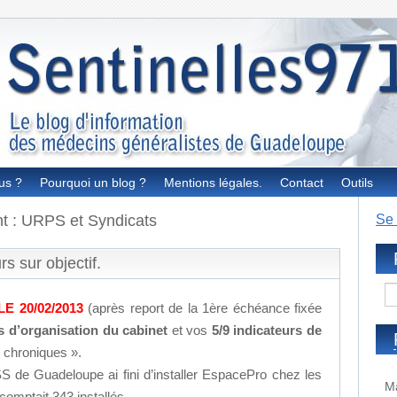
us ?
Pourquoi un blog ?
Mentions légales.
Contact
Outils
nt : URPS et Syndicats
Se 
s sur objectif.
E 20/02/2013
(après report de la 1ère échéance fixée
s d’organisation du cabinet
et vos
5/9 indicateurs de
 chroniques ».
S de Guadeloupe ai fini d’installer EspacePro chez les
Ma
omptait 343 installés.