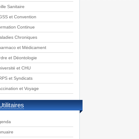
ille Sanitaire
GSS et Convention
rmation Continue
aladies Chroniques
harmaco et Médicament
dre et Déontologie
iversité et CHU
PS et Syndicats
ccination et Voyage
Utilitaires
genda
nnuaire