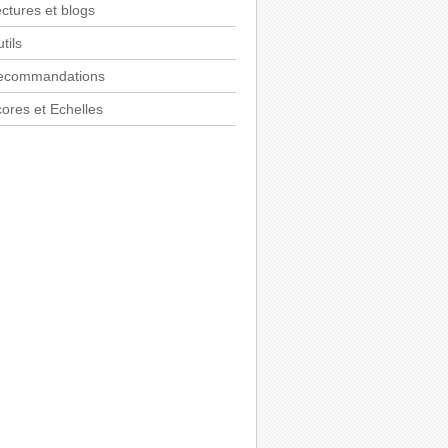
ctures et blogs
tils
ecommandations
ores et Echelles