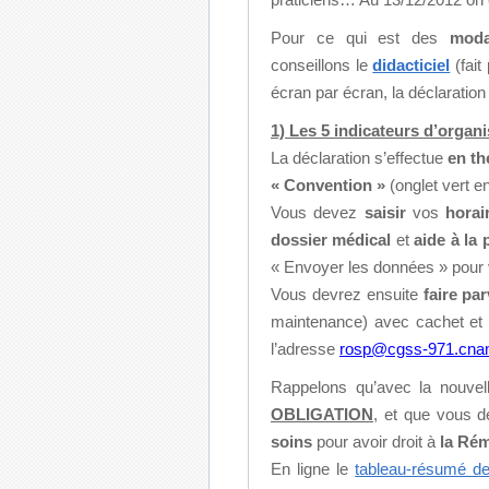
Pour ce qui est des
moda
conseillons le
didacticiel
(fait
écran par écran, la déclaration
1) Les 5 indicateurs d’organi
La déclaration s’effectue
en th
« Convention »
(onglet vert en
Vous devez
saisir
vos
horai
dossier médical
et
aide à la 
« Envoyer les données » pour v
Vous devrez ensuite
faire par
maintenance) avec cachet et 
l’adresse
rosp@cgss-971.cna
Rappelons qu’avec la nouvell
OBLIGATION
,
et que vous de
soins
pour avoir droit à
la Rém
En ligne le
tableau-résumé 