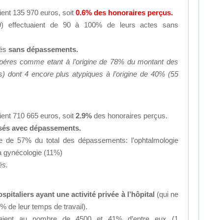
ent 135 970 euros, soit
0.6% des honoraires perçus.
9) effectuaient de 90 à 100% de leurs actes sans
sés
sans dépassements.
repéres comme etant à l’origine de 78% du montant des
 dont 4 encore plus atypiques à l’origine de 40% (55
ent 710 665 euros, soit
2.9%
des honoraires perçus.
lisés avec dépassements.
gine de 57% du total des dépassements: l’ophtalmologie
la gynécologie (11%)
és.
pitaliers ayant une activité privée à l’hôpital
(qui ne
% de leur temps de travail).
taient au nombre de 4500 et 41% d’entre eux (1