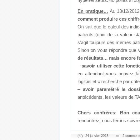
hypertenseurs: 40 points si obj
En pratique…
Au 13/12/2012 
comment produire ces chiff
On sait que le calcul des indi
patients (quid de la valeur st
s’agit toujours des mêmes patie
Sinon on vous répondra que v
de résultats…
mais encore fa
–
savoir utiliser cette foncti
en attendant vous pouvez fa
logiciel et « recherche par cr
–
avoir paramétré le doss
antécédents, les valeurs de 
Chers confrères: Bon cou
rencontrez, nous ferons suivre 
24 janvier 2013
2 comment