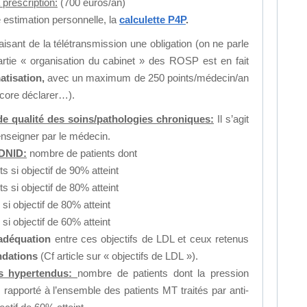
 prescription:
(700 euros/an)
 estimation personnelle, la
calculette P4P
.
aisant de la télétransmission une obligation (on ne parle
partie « organisation du cabinet » des ROSP est en fait
matisation,
avec un maximum de 250 points/médecin/an
ncore déclarer…).
 de qualité des soins/pathologies chroniques:
Il s’agit
renseigner par le médecin.
 DNID:
nombre de patients dont
s si objectif de 90% atteint
s si objectif de 80% atteint
 si objectif de 80% atteint
 si objectif de 60% atteint
nadéquation
entre ces objectifs de LDL et ceux retenus
ndations
(Cf article sur « objectifs de LDL »).
ts hypertendus:
nombre de patients dont la pression
 rapporté à l’ensemble des patients MT traités par anti-