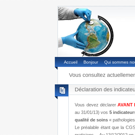
Accueil
Bonjour
Qui sommes no
Vous consultez actuelleme
Déclaration des indicateur
Vous devez déclarer
AVANT L
au 31/01/13) vos
5 indicateur
qualité de soins
« pathologies
Le préalable étant que la CGS
praticiens… Au 13/12/2012 on c