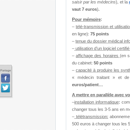
saisir par les médecins
), et la
vaut 7 euros
)
.
Pour mémoire
:
–
télé-transmission et utilisat
en ligne):
75 points
–
tenue du
dossier médical inf
–
utilisation d’un
logiciel certifi
–
affichage des horaires
(en s
du cabinet:
50
points
–
capacité à produire les syn
Partage
« médecin traitant » et de
euros/patient…
A mettre en parallèle avec vo
–
installation informatique
:
comp
changer tous les 3-5 ans en 
–
télétransmission:
abonnement
500 euros à changer tous les